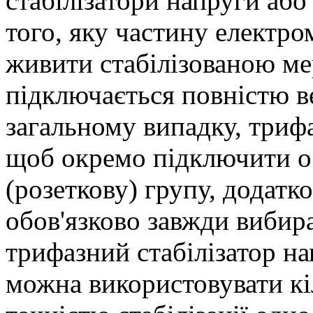
стабілізатори напруги або 
того, яку частину електро
живити стабілізованою м
підключається повністю ве
загальному випадку, трифа
щоб окремо підключити ос
(розеткову) групу, додатк
обов'язково завжди вибир
трифазний стабілізатор н
можна використовувати кіл