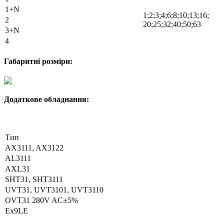
1+N
1;2;3;4;6;8;10;13;16;
2
20;25;32;40;50;63
3+N
4
Габаритні розміри:
Додаткове обладнання:
Тип
AX3111, AX3122
AL3111
AXL31
SHT31, SHT3111
UVT31, UVT3101, UVT3110
OVT31 280V AC±5%
Ex9LE