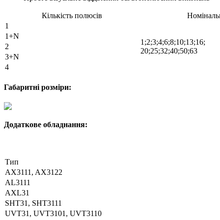
Кількість полюсів
Номіналь
1
1+N
1;2;3;4;6;8;10;13;16;
2
20;25;32;40;50;63
3+N
4
Габаритні розміри:
Додаткове обладнання:
Тип
AX3111, AX3122
AL3111
AXL31
SHT31, SHT3111
UVT31, UVT3101, UVT3110