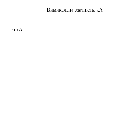
Вимикальна здатність, кА
6 кА