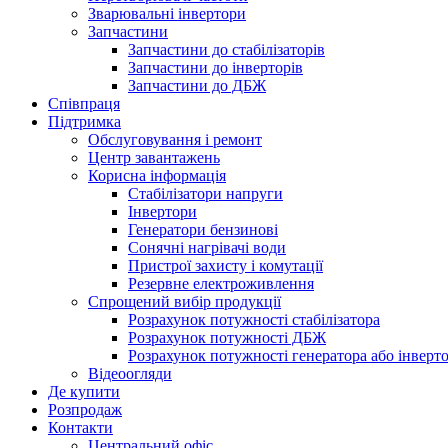
Зварювальні інвертори
Запчастини
Запчастини до стабілізаторів
Запчастини до інверторів
Запчастини до ДБЖ
Співпраця
Підтримка
Обслуговування і ремонт
Центр завантажень
Корисна інформація
Стабілізатори напруги
Інвертори
Генератори бензинові
Сонячні нагрівачі води
Пристрої захисту і комутації
Резервне електроживлення
Спрощений вибір продукції
Розрахунок потужності стабілізатора
Розрахунок потужності ДБЖ
Розрахунок потужності генератора або інверт
Відеоогляди
Де купити
Розпродаж
Контакти
Центральний офіс