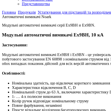
Представництва
Головна
Продукція
Устаткування для підстанцій та розподіль
Автоматичні вимикачі Noark
Модульні автоматичні вимикачі серії Ex9BH и Ex9BN.
Модульні автоматичні вимикачі Ex9BH, 10 кА
Застосування:
Модульні автоматичні вимикачі Ex9BH і Ex9BN - це універсаль
побутового застосування EN 60898 з номінальним струмом від 1 
обох випадках показник дійсний для всіх версій автоматичних
Особливості:
Номінальна здатність, що відключає короткого замикання 
Характеристики відключення B, C, D
Номінальний струм до 63 A, включаючи характеристику 
1- … 4-х полюсне виконання
Колір ручок відповідає номінальному струму
Повне фарбування, незамінні
Просте візуальне відділення багатополюсних виконань