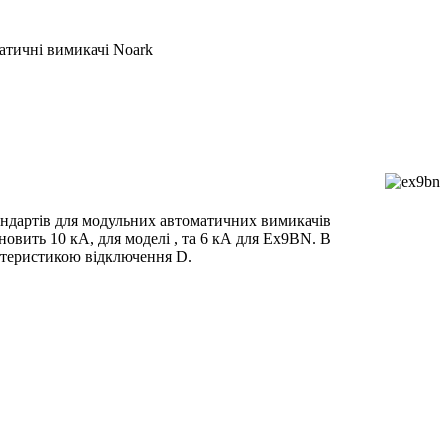
тичні вимикачі Noark
тандартів для модульних автоматичних вимикачів
овить 10 кА, для моделі , та 6 кА для Ex9BN. В
актеристикою відключення D.