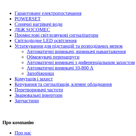
Гарантоване електропостачання
POWERSET
Сонячні нагрівачі води
ДБЖ SOCOMEC
Промислові світлозвукові сигналізатори
Світлодіодне LED освітлення
Устаткування для підстанцій та розподільчих мереж
Автоматичні вимикачі, вимикачі навантаження
Обмежувачі перенапруги
Автоматичні вимикачі з диференціальним захистом
Автоматичні вимикачі 10-800 А
Запобіжники
Комутація і захист
Керування та сигналізація, клемне обладнання
Перетворювачі частоти
Зварювальні інвертори
Запчастини
Про компанію
Про нас