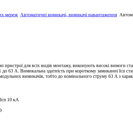
чих мереж
Автоматичні вимикачі, вимикачі навантаження
Автома
ні пристрої для всіх видів монтажу, виконують високі вимоги с
до 63 A. Вимикальна здатність при короткому замиканні Icn стан
 модульних вимикачів, тобто до номінального струму 63 A з хар
Icn 10 кА
D