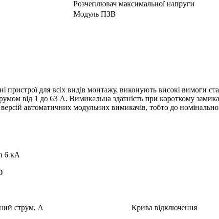
Розчеплювач максимальної напруги
Модуль ПЗВ
ні пристрої для всіх видів монтажу, виконують високі вимоги с
умом від 1 до 63 A. Вимикальна здатність при короткому замиканн
 версій автоматичних модульних вимикачів, тобто до номінально
n 6 кА
D
ний струм, А
Крива відключення