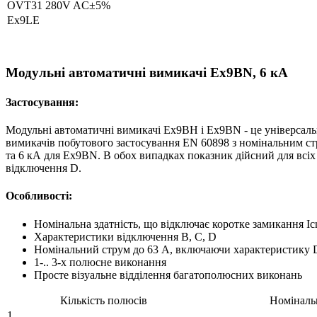
OVT31 280V AC±5%
Ex9LE
Модульні автоматичні вимикачі Ex9BN, 6 кА
Застосування:
Модульні автоматичні вимикачі Ex9BH і Ex9BN - це універсаль
вимикачів побутового застосування EN 60898 з номінальним стр
та 6 кА для Ex9BN. В обох випадках показник дійсний для всіх
відключення D.
Особливості:
Номінальна здатність, що відключає коротке замикання Ic
Характеристики відключення B, C, D
Номінальний струм до 63 A, включаючи характеристику 
1-.. 3-х полюсне виконання
Просте візуальне відділення багатополюсних виконань
Кількість полюсів
Номіналь
1