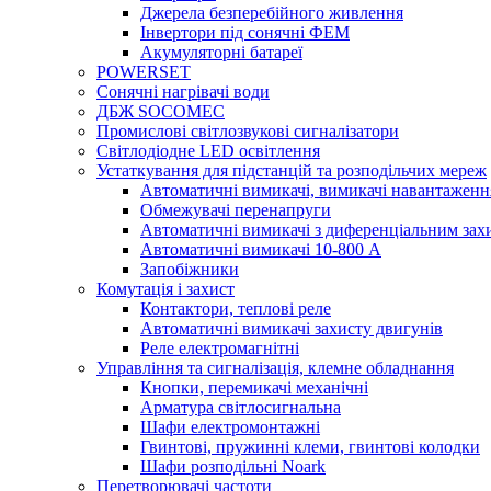
Джерела безперебійного живлення
Інвертори під сонячні ФЕМ
Акумуляторні батареї
POWERSET
Сонячні нагрівачі води
ДБЖ SOCOMEC
Промислові світлозвукові сигналізатори
Світлодіодне LED освітлення
Устаткування для підстанцій та розподільчих мереж
Автоматичні вимикачі, вимикачі навантаженн
Обмежувачі перенапруги
Автоматичні вимикачі з диференціальним зах
Автоматичні вимикачі 10-800 А
Запобіжники
Комутація і захист
Контактори, теплові реле
Автоматичні вимикачі захисту двигунів
Реле електромагнітні
Управління та сигналізація, клемне обладнання
Кнопки, перемикачі механічні
Арматура світлосигнальна
Шафи електромонтажні
Гвинтові, пружинні клеми, гвинтові колодки
Шафи розподільні Noark
Перетворювачі частоти