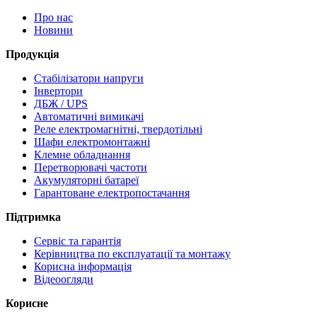
Про нас
Новини
Продукція
Стабілізатори напруги
Інвертори
ДБЖ / UPS
Автоматичні вимикачі
Реле електромагнітні, твердотільні
Шафи електромонтажні
Клемне обладнання
Перетворювачі частоти
Акумуляторні батареї
Гарантоване електропостачання
Підтримка
Сервіс та гарантія
Керівництва по експлуатації та монтажу
Корисна інформація
Відеоогляди
Корисне