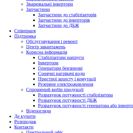
Зварювальні інвертори
Запчастини
Запчастини до стабілізаторів
Запчастини до інверторів
Запчастини до ДБЖ
Співпраця
Підтримка
Обслуговування і ремонт
Центр завантажень
Корисна інформація
Стабілізатори напруги
Інвертори
Генератори бензинові
Сонячні нагрівачі води
Пристрої захисту і комутації
Резервне електроживлення
Спрощений вибір продукції
Розрахунок потужності стабілізатора
Розрахунок потужності ДБЖ
Розрахунок потужності генератора або інверт
Відеоогляди
Де купити
Розпродаж
Контакти
Центральний офіс