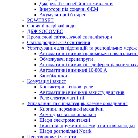
Джерела безперебійного живлення
Інвертори під сонячні ФЕМ
Акумуляторні батареї
POWERSET
Сонячні нагрівачі води
ДБЖ SOCOMEC
Промислові світлозвукові сигналізатори
Світлодіодне LED освітлення
Устаткування для підстанцій та розподільчих мереж
Автоматичні вимикачі, вимикачі навантаженн
Обмежувачі перенапруги
Автоматичні вимикачі з диференціальним зах
Автоматичні вимикачі 10-800 А
Запобіжники
Комутація і захист
Контактори, теплові реле
Автоматичні вимикачі захисту двигунів
Реле електромагнітні
Управління та сигналізація, клемне обладнання
Кнопки, перемикачі механічні
Арматура світлосигнальна
Шафи електромонтажні
Гвинтові, пружинні клеми, гвинтові колодки
Шафи розподільні Noark
Перетворювачі частоти