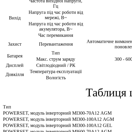
Частота вихідної напруги,
Гц
Напруга під час роботи від
мережі, В~
Вихід
Напруга під час роботи від
акумулятора, В~
Час перемикання
Автоматичне вимкненн
Захист
Перевантаження
поновле
Тип
Батарея
Макс. струм заряду
300 - 60
Дисплей
Світлодіодний / РК
Температура експлуатації
Довкілля
Вологість
Таблиця ц
Тип
POWERSET, модуль інверторний МІ300-70А12 AGM
POWERSET, модуль інверторний МІ300-100А12 AGM
POWERSET, модуль інверторний МІ300-100А12 GEL
POWERSET, модуль інверторний МІ600-70А12 AGM