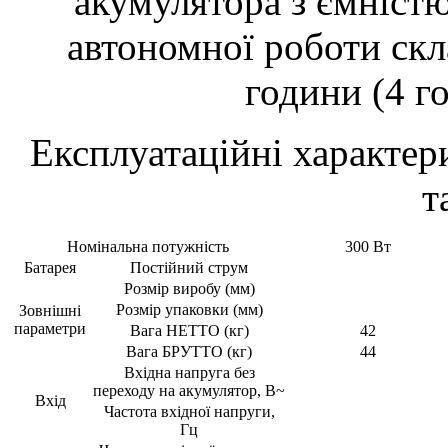
акумулятора з ємністю
автономної роботи скл
години (4 г
Експлуатаційні характе
т
Номінальна потужність
300 Вт
Батарея
Постійний струм
Розмір виробу (мм)
Розмір упаковки (мм)
Зовнішні
параметри
Вага НЕТТО (кг)
42
Вага БРУТТО (кг)
44
Вхідна напруга без
переходу на акумулятор, В~
Вхід
Частота вхідної напруги,
Гц