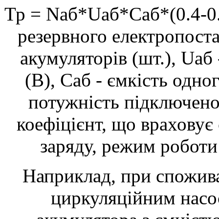
Тр = Nаб*Uаб*Саб*(0.4-0.8
резервного електропостач
акумуляторів (шт.), Uаб
(В), Саб - ємкість одно
потужність підключеног
коефіцієнт, що враховує 
заряду, режим роботи
Наприклад, при спожива
циркуляційним насос