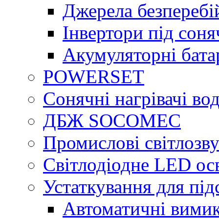
Джерела безперебі
Інвертори під сон
Акумуляторні бата
POWERSET
Сонячні нагрівачі во
ДБЖ SOCOMEC
Промислові світлозву
Світлодіодне LED ос
Устаткування для під
Автоматичні вимик