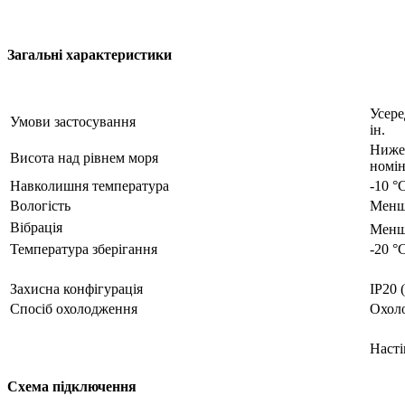
Загальні характеристики
Усере
Умови застосування
ін.
Ниже 
Висота над рівнем моря
номін
Навколишня температура
-10 °C
Вологість
Менше
Вібрація
Менше
Температура зберігання
-20 °C
Захисна конфігурація
IP20 
Спосіб охолодження
Охол
Насті
Схема підключення