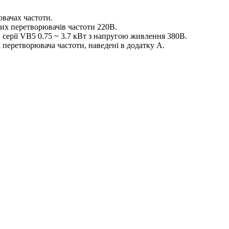
ювачах частоти.
их перетворювачів частоти 220В.
 серії VB5 0.75 ~ 3.7 кВт з напругою живлення 380В.
 перетворювача частоти, наведені в додатку А.