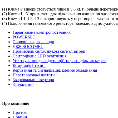
(1) Клема Р використовується лише в 5,5 кВт і більше перетвор
(2) Клеми L, N призначені для підключення живлення однофазн
(3) Клеми L1, L2, L3 використовують у перетворювачах частоти
(4) Підключення гальмівного резистора, залежно від потужності
Гарантоване електропостачання
POWERSET
Сонячні нагрівачі води
ДБЖ SOCOMEC
Промислові світлозвукові сигналізатори
Світлодіодне LED освітлення
Устаткування для підстанцій та розподільчих мереж
Комутація і захист
Керування та сигналізація, клемне обладнання
Перетворювачі частоти
Зварювальні інвертори
Запчастини
Про компанію
Про нас
Новини