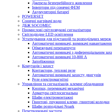
Джерела безперебійного живлення
Інвертори під сонячні ФЕМ
Акумуляторні батареї
POWERSET
Сонячні нагрівачі води
ДБЖ SOCOMEC
Промислові світлозвукові сигналізатори
Світлодіодне LED освітлення
Устаткування для підстанцій та розподільчих мереж
Автоматичні вимикачі, вимикачі навантаженн
Обмежувачі перенапруги
Автоматичні вимикачі з диференціальним зах
Автоматичні вимикачі 10-800 А
Запобіжники
Комутація і захист
Контактори, теплові реле
Автоматичні вимикачі захисту двигунів
Реле електромагнітні
Управління та сигналізація, клемне обладнання
Кнопки, перемикачі механічні
Арматура світлосигнальна
Шафи електромонтажні
Гвинтові, пружинні клеми, гвинтові колодки
Шафи розподільні Noark
Перетворювачі частоти