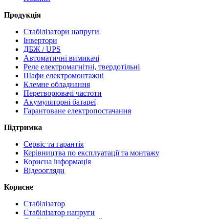
Продукція
Стабілізатори напруги
Інвертори
ДБЖ / UPS
Автоматичні вимикачі
Реле електромагнітні, твердотільні
Шафи електромонтажні
Клемне обладнання
Перетворювачі частоти
Акумуляторні батареї
Гарантоване електропостачання
Підтримка
Сервіс та гарантія
Керівництва по експлуатації та монтажу
Корисна інформація
Відеоогляди
Корисне
Стабілізатор
Стабілізатор напруги