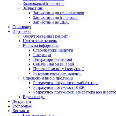
Зварювальні інвертори
Запчастини
Запчастини до стабілізаторів
Запчастини до інверторів
Запчастини до ДБЖ
Співпраця
Підтримка
Обслуговування і ремонт
Центр завантажень
Корисна інформація
Стабілізатори напруги
Інвертори
Генератори бензинові
Сонячні нагрівачі води
Пристрої захисту і комутації
Резервне електроживлення
Спрощений вибір продукції
Розрахунок потужності стабілізатора
Розрахунок потужності ДБЖ
Розрахунок потужності генератора або інверт
Відеоогляди
Де купити
Розпродаж
Контакти
Центральний офіс