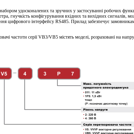
набором удосконалених та зручних у застосуванні робочих функц
ра, гнучкість конфігурування вхідних та вихідних сигналів, мо
ання цифрового інтерфейсу RS485. Прилад забезпечує замовник
ачі частоти серії VB3/VB5 містять моделі, розраховані на напру