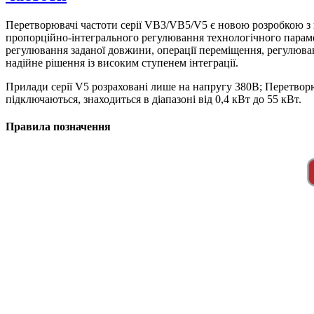
Перетворювачі частоти серії VB3/VB5/V5 є новою розробкою з 
пропорційно-інтегрального регулювання технологічного парамет
регулювання заданої довжини, операції переміщення, регулюв
надійне рішення із високим ступенем інтеграції.
Прилади серії V5 розраховані лише на напругу 380В; Перетворюв
підключаються, знаходиться в діапазоні від 0,4 кВт до 55 кВт.
Правила позначення