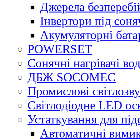
Джерела безперебі
Інвертори під сон
Акумуляторні бата
POWERSET
Сонячні нагрівачі во
ДБЖ SOCOMEC
Промислові світлозву
Світлодіодне LED ос
Устаткування для під
Автоматичні вимик