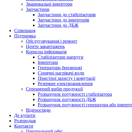
Зварювальні інвертори
Запчастини
Запчастини до стабілізаторів
Запчастини до інверторів
Запчастини до ДБЖ
Співпраця
Підтримка
Обслуговування і ремонт
Центр завантажень
Корисна інформація
Стабілізатори напруги
Інвертори
Генератори бензинові
Сонячні нагрівачі води
Пристрої захисту і комутації
Резервне електроживлення
Спрощений вибір продукції
Розрахунок потужності стабілізатора
Розрахунок потужності ДБЖ
Розрахунок потужності генератора або інверт
Відеоогляди
Де купити
Розпродаж
Контакти
Центральний офіс