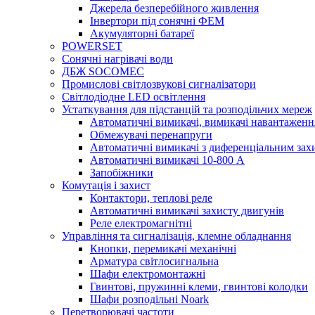
Джерела безперебійного живлення
Інвертори під сонячні ФЕМ
Акумуляторні батареї
POWERSET
Сонячні нагрівачі води
ДБЖ SOCOMEC
Промислові світлозвукові сигналізатори
Світлодіодне LED освітлення
Устаткування для підстанцій та розподільчих мереж
Автоматичні вимикачі, вимикачі навантаженн
Обмежувачі перенапруги
Автоматичні вимикачі з диференціальним зах
Автоматичні вимикачі 10-800 А
Запобіжники
Комутація і захист
Контактори, теплові реле
Автоматичні вимикачі захисту двигунів
Реле електромагнітні
Управління та сигналізація, клемне обладнання
Кнопки, перемикачі механічні
Арматура світлосигнальна
Шафи електромонтажні
Гвинтові, пружинні клеми, гвинтові колодки
Шафи розподільні Noark
Перетворювачі частоти