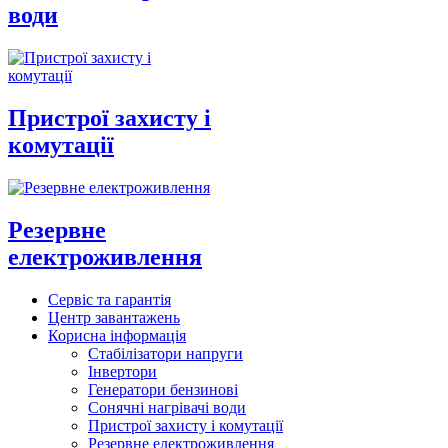
води
Пристрої захисту і
комутації
Резервне
електроживлення
Сервіс та гарантія
Центр завантажень
Корисна інформація
Стабілізатори напруги
Інвертори
Генератори бензинові
Сонячні нагрівачі води
Пристрої захисту і комутації
Резервне електроживлення