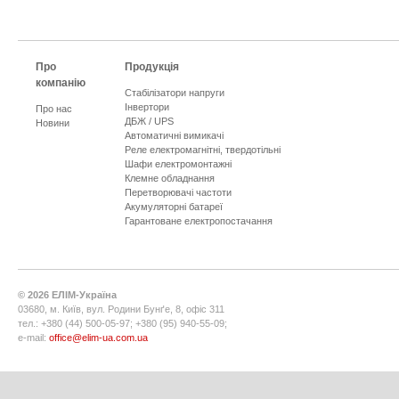
Про
Продукція
компанію
Стабілізатори напруги
Інвертори
Про нас
ДБЖ / UPS
Новини
Автоматичні вимикачі
Реле електромагнітні, твердотільні
Шафи електромонтажні
Клемне обладнання
Перетворювачі частоти
Акумуляторні батареї
Гарантоване електропостачання
©
2026
ЕЛІМ-Україна
03680, м. Київ, вул. Родини Бунґе, 8, офіс 311
тел.: +380 (44) 500-05-97; +380 (95) 940-55-09;
e-mail:
office@elim-ua.com.ua