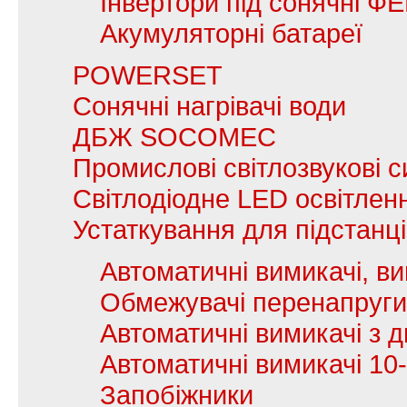
Інвертори під сонячні Ф
Акумуляторні батареї
POWERSET
Сонячні нагрівачі води
ДБЖ SOCOMEC
Промислові світлозвукові с
Світлодіодне LED освітлен
Устаткування для підстанц
Автоматичні вимикачі, в
Обмежувачі перенапруги
Автоматичні вимикачі з
Автоматичні вимикачі 10
Запобіжники