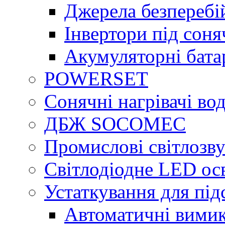
Джерела безперебі
Інвертори під сон
Акумуляторні бата
POWERSET
Сонячні нагрівачі во
ДБЖ SOCOMEC
Промислові світлозву
Світлодіодне LED ос
Устаткування для під
Автоматичні вимик