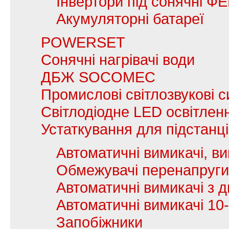
Інвертори під сонячні Ф
Акумуляторні батареї
POWERSET
Сонячні нагрівачі води
ДБЖ SOCOMEC
Промислові світлозвукові с
Світлодіодне LED освітлен
Устаткування для підстанц
Автоматичні вимикачі, в
Обмежувачі перенапруги
Автоматичні вимикачі з
Автоматичні вимикачі 10
Запобіжники