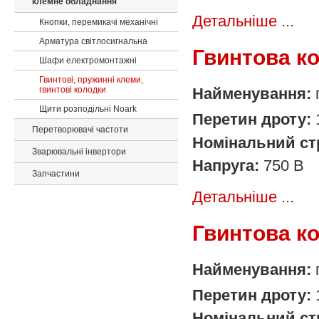
клемне обладнання
Детальніше ...
Кнопки, перемикачі механічні
Арматура світлосигнальна
Гвинтова к
Шафи електромонтажні
Гвинтові, пружинні клеми,
гвинтові колодки
Найменування:
Щити розподільні Noark
Перетин дроту:
Перетворювачі частоти
Номінальний ст
Зварювальні інвертори
Напруга:
750 В
Запчастини
Детальніше ...
Гвинтова к
Найменування:
Перетин дроту:
Номінальний ст