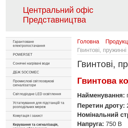
Центральний офіс
Представництва
Головна
Продукц
Гарантоване
електропостачання
Гвинтові, пружинні
POWERSET
Гвинтові, п
Сонячні нагрівачі води
ДБЖ SOCOMEC
Гвинтова к
Промислові світлозвукові
сигналізатори
Найменування:
Світлодіодне LED освітлення
Устаткування для підстанцій та
Перетин дроту:
розподільчих мереж
Номінальний ст
Комутація і захист
Напруга:
750 В
Керування та сигналізація,