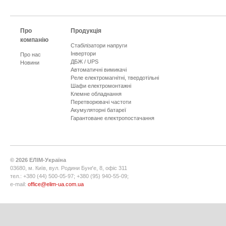
Про
Продукція
компанію
Стабілізатори напруги
Інвертори
Про нас
ДБЖ / UPS
Новини
Автоматичні вимикачі
Реле електромагнітні, твердотільні
Шафи електромонтажні
Клемне обладнання
Перетворювачі частоти
Акумуляторні батареї
Гарантоване електропостачання
©
2026
ЕЛІМ-Україна
03680, м. Київ, вул. Родини Бунґе, 8, офіс 311
тел.: +380 (44) 500-05-97; +380 (95) 940-55-09;
e-mail:
office@elim-ua.com.ua