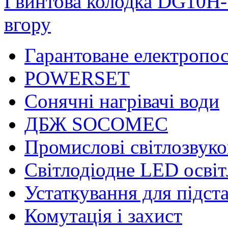
Гвинтова колодка DG10H-
вгору
Гарантоване електропо
POWERSET
Сонячні нагрівачі води
ДБЖ SOCOMEC
Промислові світлозвуко
Світлодіодне LED осві
Устаткування для підст
Комутація і захист