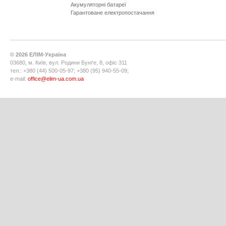
Акумуляторні батареї
Гарантоване електропостачання
©
2026
ЕЛІМ-Україна
03680, м. Київ, вул. Родини Бунґе, 8, офіс 311
тел.: +380 (44) 500-05-97; +380 (95) 940-55-09;
e-mail:
office@elim-ua.com.ua