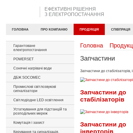
ЕФЕКТИВНІ РІШЕННЯ
З ЕЛЕКТРОПОСТАЧАННЯ
ГОЛОВНА
ПРО КОМПАНІЮ
ПРОДУКЦІЯ
СПІВПРАЦЯ
Головна
Продукц
Гарантоване
електропостачання
Запчастини
POWERSET
Сонячні нагрівачі води
Запчастини до стабілізаторів, 
ДБЖ SOCOMEC
Промислові світлозвукові
сигналізатори
Запчастини до
стабілізаторів
Світлодіодне LED освітлення
Устаткування для підстанцій та
розподільчих мереж
Комутація і захист
Запчастини до
інверторів
Керування та сигналізація,