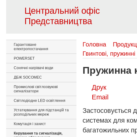
Центральний офіс
Представництва
Головна
Продукц
Гарантоване
електропостачання
Гвинтові, пружинні
POWERSET
Пружинна 
Сонячні нагрівачі води
ДБЖ SOCOMEC
Друк
Промислові світлозвукові
сигналізатори
Email
Світлодіодне LED освітлення
Застосовується д
Устаткування для підстанцій та
розподільчих мереж
системах для ком
Комутація і захист
багатожильних про
Керування та сигналізація,