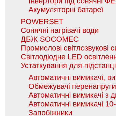
Інвертори під сонячні Ф
Акумуляторні батареї
POWERSET
Сонячні нагрівачі води
ДБЖ SOCOMEC
Промислові світлозвукові с
Світлодіодне LED освітлен
Устаткування для підстанц
Автоматичні вимикачі, в
Обмежувачі перенапруги
Автоматичні вимикачі з
Автоматичні вимикачі 10
Запобіжники