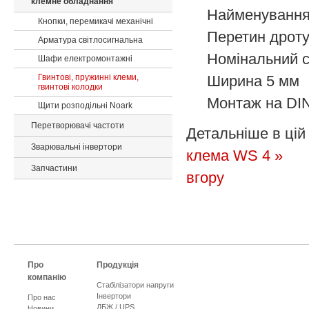
клемне обладнання
Найменуванн
Кнопки, перемикачі механічні
Перетин дрот
Арматура світлосигнальна
Номінальний 
Шафи електромонтажні
Гвинтові, пружинні клеми,
Ширина
5 мм
гвинтові колодки
Монтаж
на DI
Щити розподільні Noark
Перетворювачі частоти
Детальніше в цій 
Зварювальні інвертори
клема WS 4 »
Запчастини
вгору
Про
Продукція
компанію
Стабілізатори напруги
Інвертори
Про нас
ДБЖ / UPS
Новини