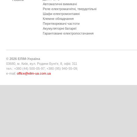
Автоматичні вимикачі
Реле електромагнітні, твердотільні
Шафи електромонтажні
Клемне обладнання
Перетворювачі частоти
Акумуляторні батареї
Гарантоване електропостачання
©
2026
ЕЛІМ-Україна
03680, м. Київ, вул. Родини Бунґе, 8, офіс 311
тел.: +380 (44) 500-05-97; +380 (95) 940-55-09;
e-mail:
office@elim-ua.com.ua