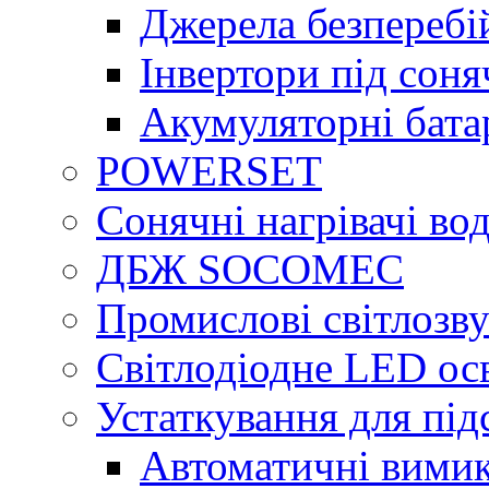
Джерела безперебі
Інвертори під сон
Акумуляторні бата
POWERSET
Сонячні нагрівачі во
ДБЖ SOCOMEC
Промислові світлозву
Світлодіодне LED ос
Устаткування для під
Автоматичні вимик