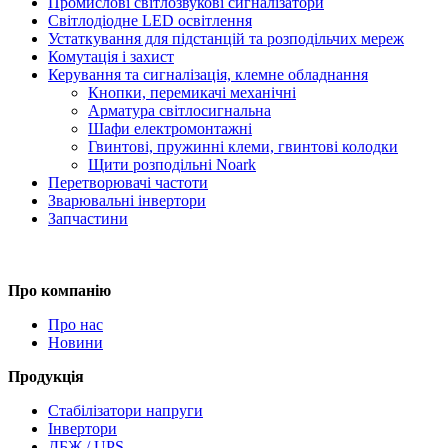
Промислові світлозвукові сигналізатори
Світлодіодне LED освітлення
Устаткування для підстанцій та розподільчих мереж
Комутація і захист
Керування та сигналізація, клемне обладнання
Кнопки, перемикачі механічні
Арматура світлосигнальна
Шафи електромонтажні
Гвинтові, пружинні клеми, гвинтові колодки
Щити розподільні Noark
Перетворювачі частоти
Зварювальні інвертори
Запчастини
Про компанію
Про нас
Новини
Продукція
Стабілізатори напруги
Інвертори
ДБЖ / UPS