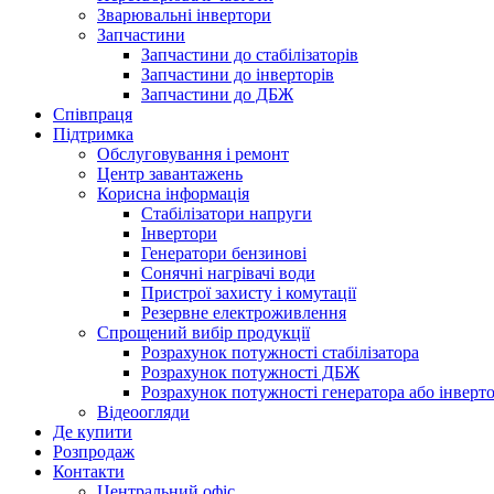
Зварювальні інвертори
Запчастини
Запчастини до стабілізаторів
Запчастини до інверторів
Запчастини до ДБЖ
Співпраця
Підтримка
Обслуговування і ремонт
Центр завантажень
Корисна інформація
Стабілізатори напруги
Інвертори
Генератори бензинові
Сонячні нагрівачі води
Пристрої захисту і комутації
Резервне електроживлення
Спрощений вибір продукції
Розрахунок потужності стабілізатора
Розрахунок потужності ДБЖ
Розрахунок потужності генератора або інверт
Відеоогляди
Де купити
Розпродаж
Контакти
Центральний офіс