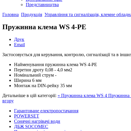
Представництва
Головна
Продукція
Управління та сигналізація, клемне облад
Пружинна клема WS 4-PE
Друк
Email
Застосовується для керування, контролю, сигналізації та в інши
Найменування
пружинна клема WS 4-PE
Перетин дроту
0,08 - 4,0 мм2
Номінальний струм
-
Ширина
6 мм
Монтаж
на DIN-рейку 35 мм
Детальніше в цій категорії:
« Пружинна клема WS 4
Пружинна 
вгору
Гарантоване електропостачання
POWERSET
Сонячні нагрівачі води
ДБЖ SOCOMEC