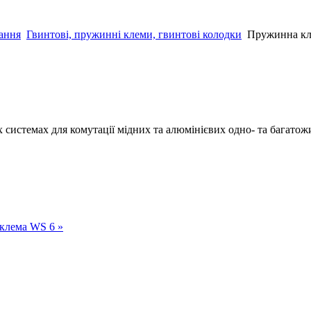
нання
Гвинтові, пружинні клеми, гвинтові колодки
Пружинна кл
х системах для комутації мідних та алюмінієвих одно- та багатож
клема WS 6 »