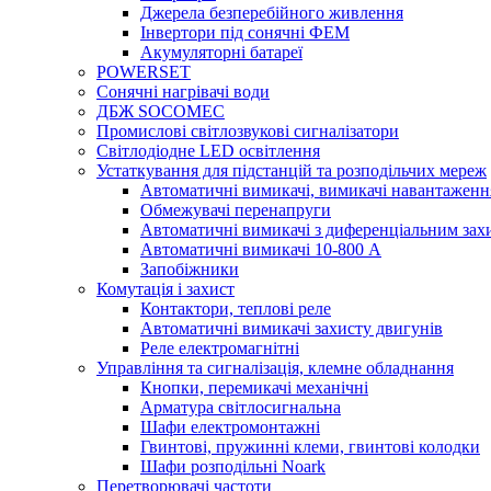
Джерела безперебійного живлення
Інвертори під сонячні ФЕМ
Акумуляторні батареї
POWERSET
Сонячні нагрівачі води
ДБЖ SOCOMEC
Промислові світлозвукові сигналізатори
Світлодіодне LED освітлення
Устаткування для підстанцій та розподільчих мереж
Автоматичні вимикачі, вимикачі навантаженн
Обмежувачі перенапруги
Автоматичні вимикачі з диференціальним зах
Автоматичні вимикачі 10-800 А
Запобіжники
Комутація і захист
Контактори, теплові реле
Автоматичні вимикачі захисту двигунів
Реле електромагнітні
Управління та сигналізація, клемне обладнання
Кнопки, перемикачі механічні
Арматура світлосигнальна
Шафи електромонтажні
Гвинтові, пружинні клеми, гвинтові колодки
Шафи розподільні Noark
Перетворювачі частоти