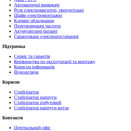
Автоматичні вимикачі
Реле електромагнітні, твердотільні
Шафи електромонтажні
Клемне обладнання
Перетворювачі частоти
Акумуляторні батареї
Гарантоване електропостачання
Підтримка
Сервіс та гарантія
Керівництва по експлуатації та монтажу
Корисна інформація
Відеоогляди
Корисне
Стабілізатор
Стабілізатор напруги
Стабілізатор побутовий
Стабілізатор напруги котла
Контакти
Центральний офіс