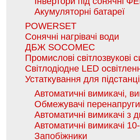
Інвертори під сонячні Ф
Акумуляторні батареї
POWERSET
Сонячні нагрівачі води
ДБЖ SOCOMEC
Промислові світлозвукові с
Світлодіодне LED освітлен
Устаткування для підстанц
Автоматичні вимикачі, в
Обмежувачі перенапруги
Автоматичні вимикачі з
Автоматичні вимикачі 10
Запобіжники