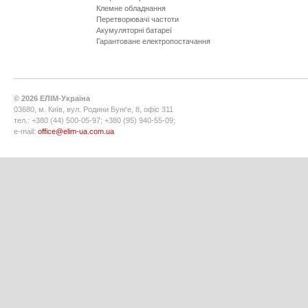
Клемне обладнання
Перетворювачі частоти
Акумуляторні батареї
Гарантоване електропостачання
©
2026
ЕЛІМ-Україна
03680, м. Київ, вул. Родини Бунґе, 8, офіс 311
тел.: +380 (44) 500-05-97; +380 (95) 940-55-09;
e-mail:
office@elim-ua.com.ua