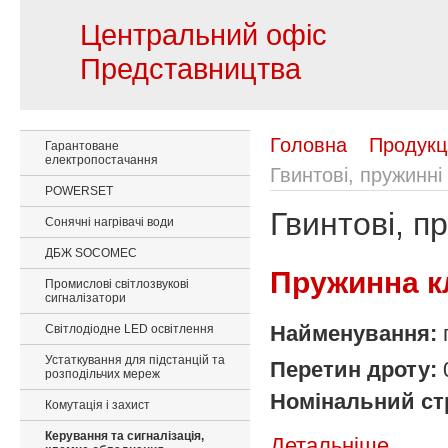
Центральний офіс
Представництва
Головна
Продукц
Гарантоване
електропостачання
Гвинтові, пружинні
POWERSET
Гвинтові, п
Сонячні нагрівачі води
ДБЖ SOCOMEC
Пружинна к
Промислові світлозвукові
сигналізатори
Найменування:
Світлодіодне LED освітлення
Устаткування для підстанцій та
Перетин дроту:
розподільчих мереж
Номінальний ст
Комутація і захист
Керування та сигналізація,
Детальніше ...