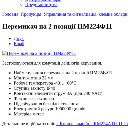
Представництва
Головна
Продукція
Управління та сигналізація, клемне облад
Перемикач на 2 позиції ПМ224Ф11
Друк
Email
Застосовуються для комутації ланцюгів керування.
Найменування
перемикач на 2 позиції ПМ224Ф11
Монтаж
отвір 22 мм
Робоча температура
-40…+60°С
Ступінь захисту
IP40
Контактні елементи
струм 3А (при 240 VAC)
Фіксація
з фіксацією
Підсвічування
без підсвічування
Електричний ресурс
1000000 циклів
Матеріал
метал
Детальніше в цій категорії:
« Кнопка аварійна КМ224А11ПП
Пе