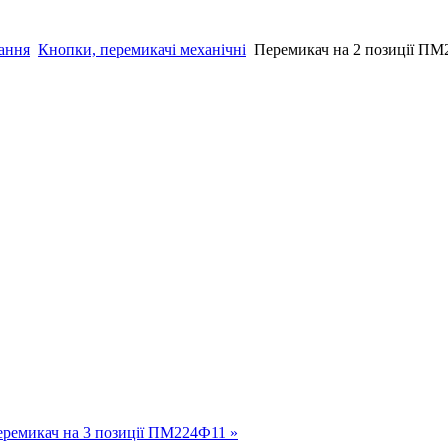
нання
Кнопки, перемикачі механічні
Перемикач на 2 позиції П
ремикач на 3 позиції ПМ224Ф11 »