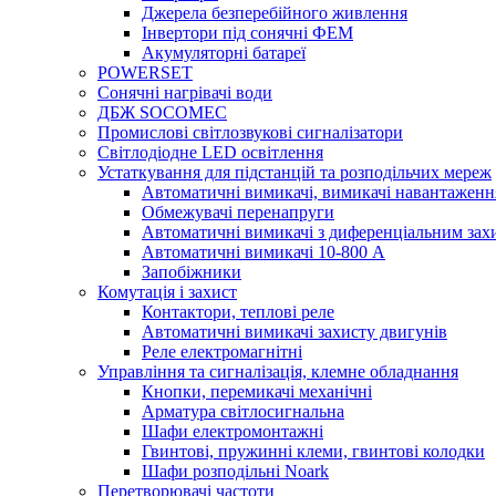
Джерела безперебійного живлення
Інвертори під сонячні ФЕМ
Акумуляторні батареї
POWERSET
Сонячні нагрівачі води
ДБЖ SOCOMEC
Промислові світлозвукові сигналізатори
Світлодіодне LED освітлення
Устаткування для підстанцій та розподільчих мереж
Автоматичні вимикачі, вимикачі навантаженн
Обмежувачі перенапруги
Автоматичні вимикачі з диференціальним зах
Автоматичні вимикачі 10-800 А
Запобіжники
Комутація і захист
Контактори, теплові реле
Автоматичні вимикачі захисту двигунів
Реле електромагнітні
Управління та сигналізація, клемне обладнання
Кнопки, перемикачі механічні
Арматура світлосигнальна
Шафи електромонтажні
Гвинтові, пружинні клеми, гвинтові колодки
Шафи розподільні Noark
Перетворювачі частоти