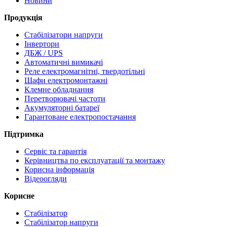
Новини
Продукція
Стабілізатори напруги
Інвертори
ДБЖ / UPS
Автоматичні вимикачі
Реле електромагнітні, твердотільні
Шафи електромонтажні
Клемне обладнання
Перетворювачі частоти
Акумуляторні батареї
Гарантоване електропостачання
Підтримка
Сервіс та гарантія
Керівництва по експлуатації та монтажу
Корисна інформація
Відеоогляди
Корисне
Стабілізатор
Стабілізатор напруги