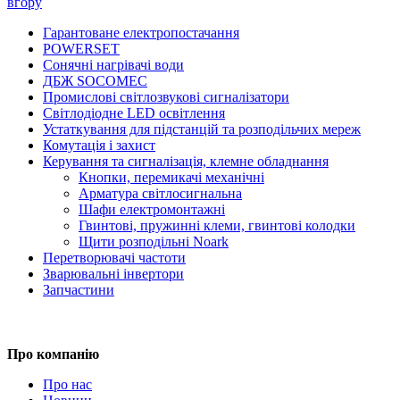
вгору
Гарантоване електропостачання
POWERSET
Сонячні нагрівачі води
ДБЖ SOCOMEC
Промислові світлозвукові сигналізатори
Світлодіодне LED освітлення
Устаткування для підстанцій та розподільчих мереж
Комутація і захист
Керування та сигналізація, клемне обладнання
Кнопки, перемикачі механічні
Арматура світлосигнальна
Шафи електромонтажні
Гвинтові, пружинні клеми, гвинтові колодки
Щити розподільні Noark
Перетворювачі частоти
Зварювальні інвертори
Запчастини
Про компанію
Про нас