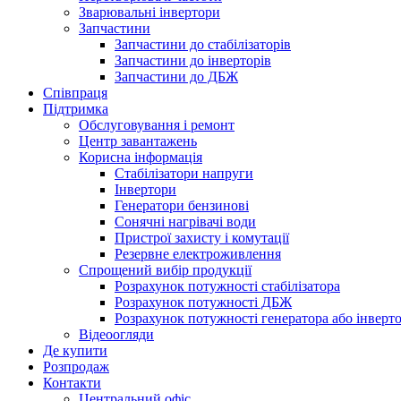
Зварювальні інвертори
Запчастини
Запчастини до стабілізаторів
Запчастини до інверторів
Запчастини до ДБЖ
Співпраця
Підтримка
Обслуговування і ремонт
Центр завантажень
Корисна інформація
Стабілізатори напруги
Інвертори
Генератори бензинові
Сонячні нагрівачі води
Пристрої захисту і комутації
Резервне електроживлення
Спрощений вибір продукції
Розрахунок потужності стабілізатора
Розрахунок потужності ДБЖ
Розрахунок потужності генератора або інверт
Відеоогляди
Де купити
Розпродаж
Контакти
Центральний офіс