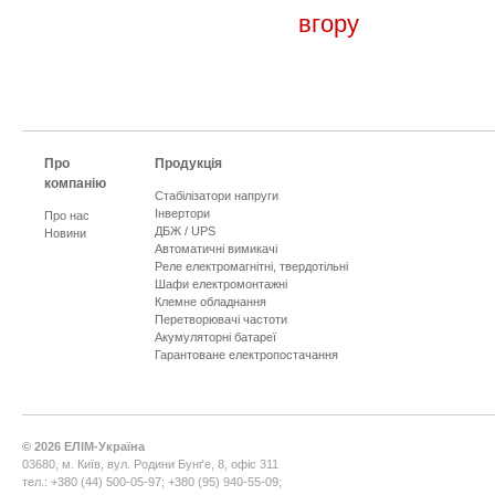
вгору
Про
Продукція
компанію
Стабілізатори напруги
Інвертори
Про нас
ДБЖ / UPS
Новини
Автоматичні вимикачі
Реле електромагнітні, твердотільні
Шафи електромонтажні
Клемне обладнання
Перетворювачі частоти
Акумуляторні батареї
Гарантоване електропостачання
©
2026
ЕЛІМ-Україна
03680, м. Київ, вул. Родини Бунґе, 8, офіс 311
тел.: +380 (44) 500-05-97; +380 (95) 940-55-09;