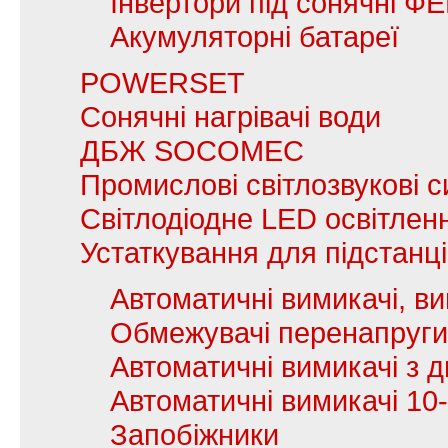
Інвертори під сонячні Ф
Акумуляторні батареї
POWERSET
Сонячні нагрівачі води
ДБЖ SOCOMEC
Промислові світлозвукові с
Світлодіодне LED освітлен
Устаткування для підстанц
Автоматичні вимикачі, в
Обмежувачі перенапруги
Автоматичні вимикачі з
Автоматичні вимикачі 10
Запобіжники