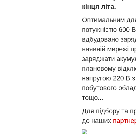
кінця літа.
Оптимальним для 
потужністю 600 В
вдбудовано заряд
наявній мережі п
заряджати акумул
плановому відкл
напругою 220 В з
побутового обладн
тощо...
Для підбору та 
до наших
партне