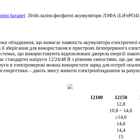
рні батареї
Літій-залізо-фосфатні акумулятори ЛЗФА (LiFePO4)
ки обладнання, що вимагає наявність акумулятора електричної е
та її зберігання для використання в пристроях безперервного ел
темах, що використовують відновлювані джерела енергії: накоп
є стандартні напруги 12/24/48 В з різними ємностями, що дає змо
ги в електромережі можна використати заряд для потреб опаленн
ної енергетики – дають змогу живити електрообладнання за раху
12100
12150
12,8
10,8 ~ 14,6
≥14,0
14,6
14,4
15