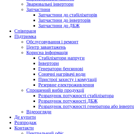
Зварювальні інвертори
Запчастини
Запчастини до стабілізаторів
Запчастини до інверторів
Запчастини до ДБЖ
Співпраця
Підтримка
Обслуговування і ремонт
Центр завантажень
Корисна інформація
Стабілізатори напруги
Інвертори
Генератори бензинові
Сонячні нагрівачі води
Пристрої захисту і комутації
Резервне електроживлення
Спрощений вибір продукції
Розрахунок потужності стабілізатора
Розрахунок потужності ДБЖ
Розрахунок потужності генератора або інверт
Відеоогляди
Де купити
Розпродаж
Контакти
Центральний офіс