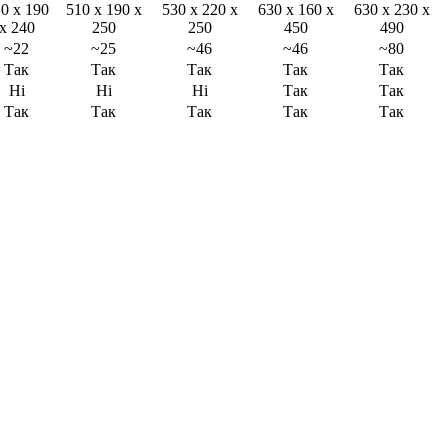
0 x 190
510 x 190 x
530 x 220 x
630 x 160 x
630 x 230 x
x 240
250
250
450
490
~22
~25
~46
~46
~80
Так
Так
Так
Так
Так
Ні
Ні
Ні
Так
Так
Так
Так
Так
Так
Так