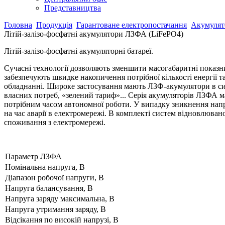
Представництва
Головна
Продукція
Гарантоване електропостачання
Акумулято
Літій-залізо-фосфатні акумулятори ЛЗФА (LiFePO4)
Літій-залізо-фосфатні акумуляторні батареї.
Сучасні технології дозволяють зменшити масогабаритні показни
забезпечують швидке накопичення потрібної кількості енергії 
обладнанні. Широке застосування мають ЛЗФ-акумулятори в сис
власних потреб, «зелений тариф»... Серія акумуляторів ЛЗФА ма
потрібним часом автономної роботи. У випадку зникнення напру
на час аварії в електромережі. В комплекті систем відновлюва
споживання з електромережі.
Параметр ЛЗФА
Номінальна напруга, В
Діапазон робочої напруги, В
Напруга балансування, В
Напруга заряду максимальна, В
Напруга утримання заряду, В
Відсікання по високій напрузі, В