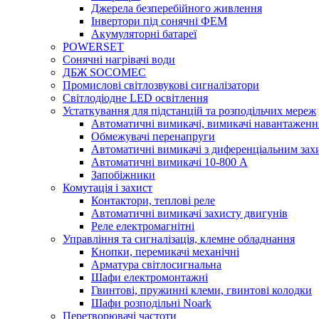
Джерела безперебійного живлення
Інвертори під сонячні ФЕМ
Акумуляторні батареї
POWERSET
Сонячні нагрівачі води
ДБЖ SOCOMEC
Промислові світлозвукові сигналізатори
Світлодіодне LED освітлення
Устаткування для підстанцій та розподільчих мереж
Автоматичні вимикачі, вимикачі навантаженн
Обмежувачі перенапруги
Автоматичні вимикачі з диференціальним зах
Автоматичні вимикачі 10-800 А
Запобіжники
Комутація і захист
Контактори, теплові реле
Автоматичні вимикачі захисту двигунів
Реле електромагнітні
Управління та сигналізація, клемне обладнання
Кнопки, перемикачі механічні
Арматура світлосигнальна
Шафи електромонтажні
Гвинтові, пружинні клеми, гвинтові колодки
Шафи розподільні Noark
Перетворювачі частоти