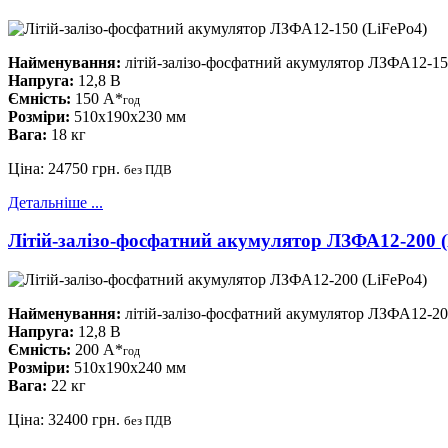
Найменування:
літій-залізо-фосфатний акумулятор ЛЗФА12-15
Напруга:
12,8 В
Ємність:
150 А*
год
Розміри:
510x190x230 мм
Вага:
18 кг
Ціна:
24750 грн.
без ПДВ
Детальніше ...
Літій-залізо-фосфатний акумулятор ЛЗФА12-200 (
Найменування:
літій-залізо-фосфатний акумулятор ЛЗФА12-20
Напруга:
12,8 В
Ємність:
200 А*
год
Розміри:
510x190x240 мм
Вага:
22 кг
Ціна:
32400 грн.
без ПДВ