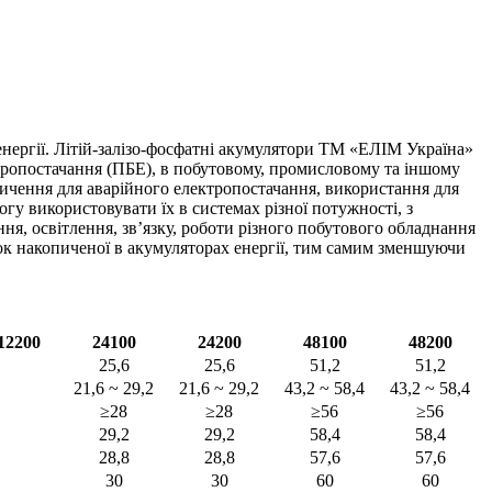
нергії. Літій-залізо-фосфатні акумулятори ТМ «ЕЛІМ Україна»
ектропостачання (ПБЕ), в побутовому, промисловому та іншому
ичення для аварійного електропостачання, використання для
гу використовувати їх в системах різної потужності, з
я, освітлення, зв’язку, роботи різного побутового обладнання
нок накопиченої в акумуляторах енергії, тим самим зменшуючи
12200
24100
24200
48100
48200
25,6
25,6
51,2
51,2
21,6 ~ 29,2
21,6 ~ 29,2
43,2 ~ 58,4
43,2 ~ 58,4
≥28
≥28
≥56
≥56
29,2
29,2
58,4
58,4
28,8
28,8
57,6
57,6
30
30
60
60