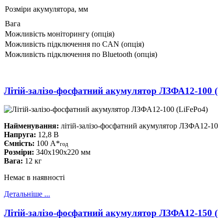
Розміри акумулятора, мм
Вага
Можливість моніторингу (опція)
Можливість підключення по CAN (опція)
Можливість підключення по Bluetooth (опція)
Літій-залізо-фосфатний акумулятор ЛЗФА12-100 (
Найменування:
літій-залізо-фосфатний акумулятор ЛЗФА12-10
Напруга:
12,8 В
Ємність:
100 А*
год
Розміри:
340x190x220 мм
Вага:
12 кг
Немає в наявності
Детальніше ...
Літій-залізо-фосфатний акумулятор ЛЗФА12-150 (