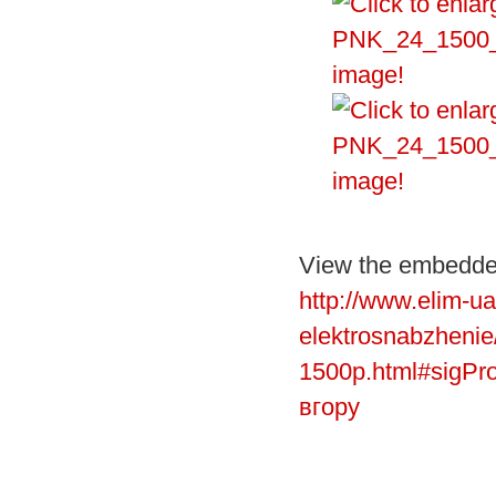
image!
image!
View the embedded
http://www.elim-u
elektrosnabzhenie/
1500p.html#sigPr
вгору