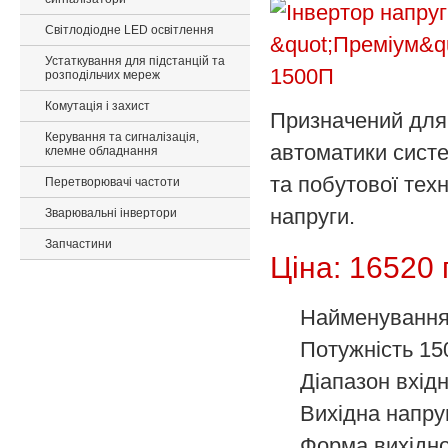
Світлодіодне LED освітлення
Устаткування для підстанцій та
розподільчих мереж
Комутація і захист
Призначений для
Керування та сигналізація,
автоматики систе
клемне обладнання
та побутової тех
Перетворювачі частоти
напруги.
Зварювальні інвертори
Запчастини
Ціна:
16520 
Найменуванн
Потужність
15
Діапазон вхідн
Вихідна напру
Форма вихідно