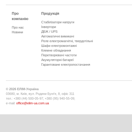
Про
Продукція
компанію
Стабілізатори напруги
Інвертори
Про нас
ДБЖ / UPS
Новини
Автоматичні вимикачі
Реле електромагнітні, твердотільні
Шафи електромонтажні
Клемне обладнання
Перетворювачі частоти
Акумуляторні батареї
Гарантоване електропостачання
©
2026
ЕЛІМ-Україна
03680, м. Київ, вул. Родини Бунґе, 8, офіс 311
тел.: +380 (44) 500-05-97; +380 (95) 940-55-09;
e-mail:
office@elim-ua.com.ua