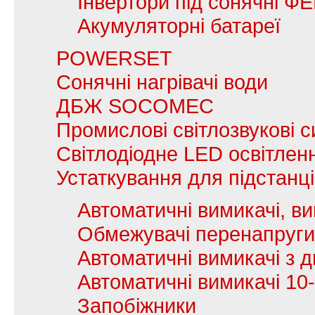
Інвертори під сонячні Ф
Акумуляторні батареї
POWERSET
Сонячні нагрівачі води
ДБЖ SOCOMEC
Промислові світлозвукові с
Світлодіодне LED освітлен
Устаткування для підстанц
Автоматичні вимикачі, в
Обмежувачі перенапруги
Автоматичні вимикачі з
Автоматичні вимикачі 10
Запобіжники