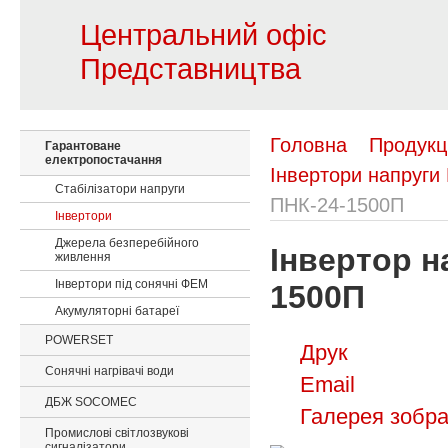
Центральний офіс
Представництва
Головна
Продукц
Гарантоване
електропостачання
Інвертори напруги
Стабілізатори напруги
ПНК-24-1500П
Інвертори
Джерела безперебійного
Інвертор н
живлення
Інвертори під сонячні ФЕМ
1500П
Акумуляторні батареї
POWERSET
Друк
Сонячні нагрівачі води
Email
ДБЖ SOCOMEC
Галерея зобр
Промислові світлозвукові
сигналізатори