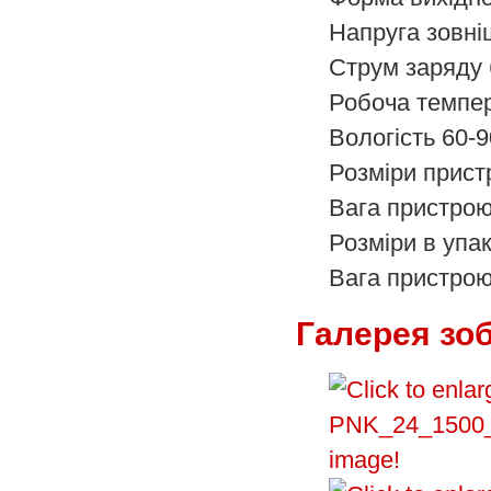
Напруга зовні
Струм заряду 
Робоча темпе
Вологість
60-
Розміри прис
Вага пристро
Розміри в упа
Вага пристрою
Галерея зо
image!