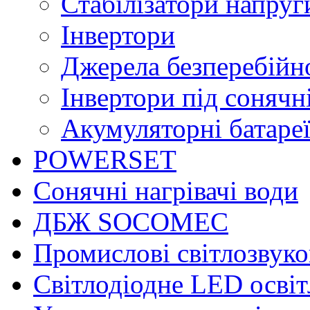
Стабілізатори напруг
Інвертори
Джерела безперебійн
Інвертори під соняч
Акумуляторні батаре
POWERSET
Сонячні нагрівачі води
ДБЖ SOCOMEC
Промислові світлозвуко
Світлодіодне LED осві