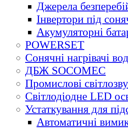
Джерела безперебі
Інвертори під сон
Акумуляторні бата
POWERSET
Сонячні нагрівачі во
ДБЖ SOCOMEC
Промислові світлозву
Світлодіодне LED ос
Устаткування для під
Автоматичні вимик