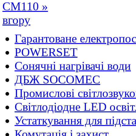
СМ110 »
вгору
Гарантоване електропо
POWERSET
Сонячні нагрівачі води
ДБЖ SOCOMEC
Промислові світлозвуко
Світлодіодне LED осві
Устаткування для підст
Комутація і захист