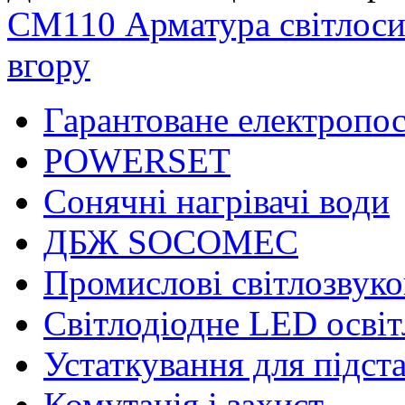
СМ110
Арматура світлоси
вгору
Гарантоване електропо
POWERSET
Сонячні нагрівачі води
ДБЖ SOCOMEC
Промислові світлозвуко
Світлодіодне LED осві
Устаткування для підст
Комутація і захист