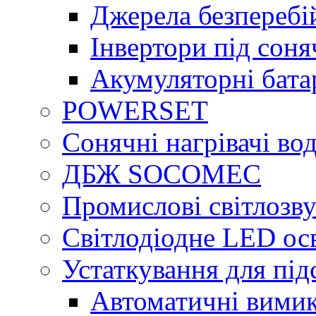
Джерела безперебі
Інвертори під сон
Акумуляторні бата
POWERSET
Сонячні нагрівачі во
ДБЖ SOCOMEC
Промислові світлозву
Світлодіодне LED ос
Устаткування для під
Автоматичні вимик