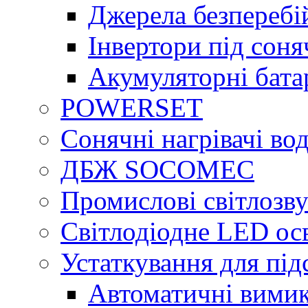
Джерела безперебі
Інвертори під сон
Акумуляторні бата
POWERSET
Сонячні нагрівачі во
ДБЖ SOCOMEC
Промислові світлозву
Світлодіодне LED ос
Устаткування для під
Автоматичні вимик