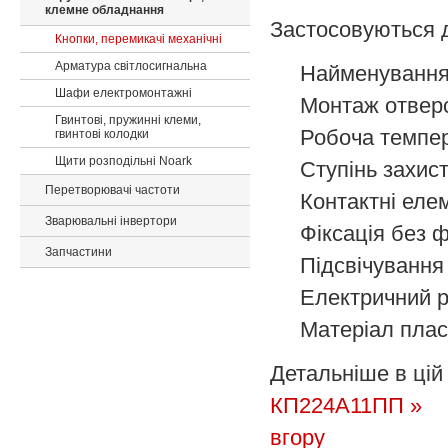
клемне обладнання
Застосовуються д
Кнопки, перемикачі механічні
Арматура світлосигнальна
Найменуванн
Шафи електромонтажні
Монтаж
отвер
Гвинтові, пружинні клеми,
Робоча темпе
гвинтові колодки
Щити розподільні Noark
Ступінь захис
Перетворювачі частоти
Контактні еле
Зварювальні інвертори
Фіксація
без 
Запчастини
Підсвічування
Електричний 
Матеріал
плас
Детальніше в цій 
КП224А11ПП »
вгору