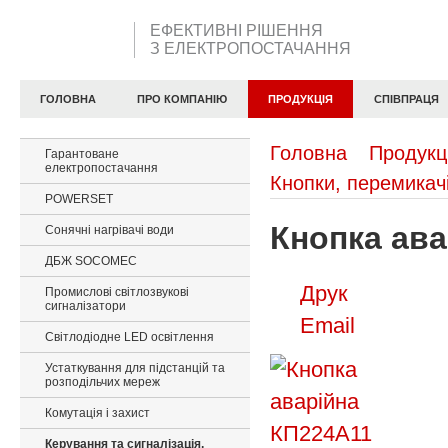
ЕФЕКТИВНІ РІШЕННЯ
З ЕЛЕКТРОПОСТАЧАННЯ
ГОЛОВНА
ПРО КОМПАНІЮ
ПРОДУКЦІЯ
СПІВПРАЦЯ
Головна
Продукц
Гарантоване
електропостачання
Кнопки, перемикачі
POWERSET
Кнопка ава
Сонячні нагрівачі води
ДБЖ SOCOMEC
Друк
Промислові світлозвукові
сигналізатори
Email
Світлодіодне LED освітлення
Устаткування для підстанцій та
розподільчих мереж
Комутація і захист
Керування та сигналізація,