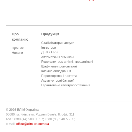
Про
Продукція
компанію
Стабілізатори напруги
Інвертори
Про нас
ДБЖ / UPS
Новини
Автоматичні вимикачі
Реле електромагнітні, твердотільні
Шафи електромонтажні
Клемне обладнання
Перетворювачі частоти
Акумуляторні батареї
Гарантоване електропостачання
©
2026
ЕЛІМ-Україна
03680, м. Київ, вул. Родини Бунґе, 8, офіс 311
тел.: +380 (44) 500-05-97; +380 (95) 940-55-09;
e-mail:
office@elim-ua.com.ua