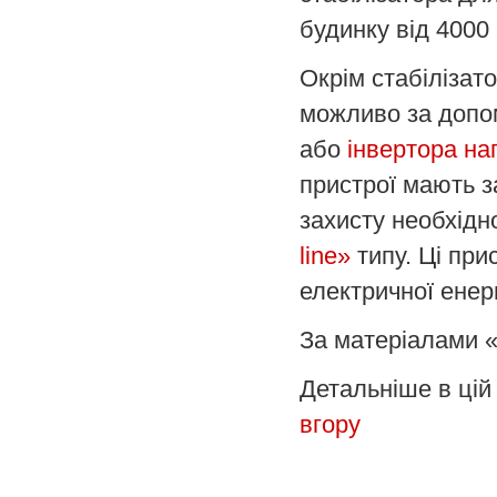
будинку від 4000 
Окрім стабілізат
можливо за доп
або
інвертора на
пристрої мають з
захисту необхід
line»
типу. Ці пр
електричної енерг
За матеріалами 
Детальніше в цій 
вгору