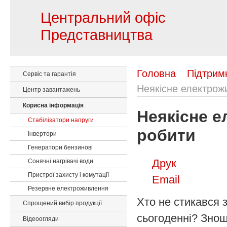
Центральний офіс
Представництва
Головна
Підтрим
Сервіс та гарантія
Неякісне електрож
Центр завантажень
Корисна інформація
Неякісне е
Стабілізатори напруги
робити
Інвертори
Генератори бензинові
Друк
Сонячні нагрівачі води
Пристрої захисту і комутації
Email
Резервне електроживлення
Хто не стикався
Спрощений вибір продукції
сьогоденні? Знош
Відеоогляди