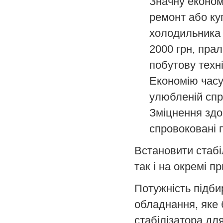
Значну економ
ремонт або ку
холодильника о
2000 грн, прал
побутову техн
Економію часу,
улюбленій спр
Зміцнення здор
спровоковані 
Встановити стабі
так і на окремі пр
Потужність підби
обладнання, яке 
стабілізатора для