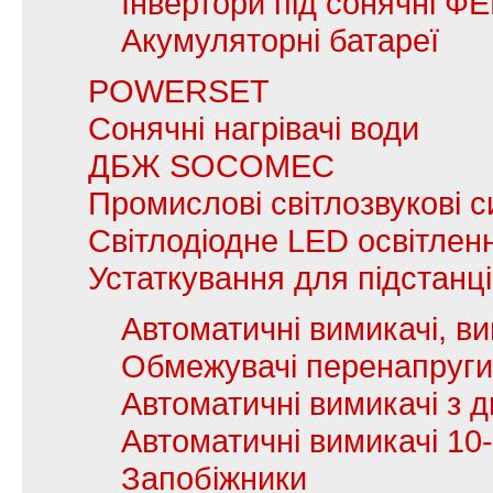
Інвертори під сонячні Ф
Акумуляторні батареї
POWERSET
Сонячні нагрівачі води
ДБЖ SOCOMEC
Промислові світлозвукові с
Світлодіодне LED освітлен
Устаткування для підстанц
Автоматичні вимикачі, в
Обмежувачі перенапруги
Автоматичні вимикачі з
Автоматичні вимикачі 10
Запобіжники