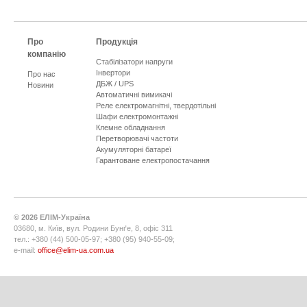
Про
Продукція
компанію
Стабілізатори напруги
Інвертори
Про нас
ДБЖ / UPS
Новини
Автоматичні вимикачі
Реле електромагнітні, твердотільні
Шафи електромонтажні
Клемне обладнання
Перетворювачі частоти
Акумуляторні батареї
Гарантоване електропостачання
©
2026
ЕЛІМ-Україна
03680, м. Київ, вул. Родини Бунґе, 8, офіс 311
тел.: +380 (44) 500-05-97; +380 (95) 940-55-09;
e-mail:
office@elim-ua.com.ua