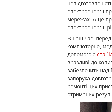
непідготовленіст
електроенергії п
мережах. А це пр
електроенергії, р
В наш час, перед
комп’ютерне, мед
допомогою
стабі
вразливі до коли
забезпечити наді
запорука довготр
ремонті цих прист
отриманих резуль