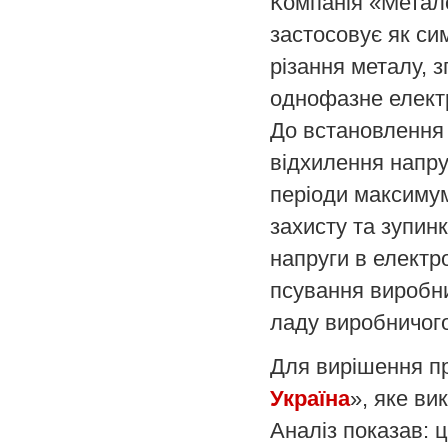
Компанія «Метал
застосовує як си
різання металу, з
однофазне електр
До встановлення
відхилення напру
періоди максиму
захисту та зупин
напруги в електр
псування виробни
ладу виробничог
Для вирішення п
Україна
», яке ви
Аналіз показав: 