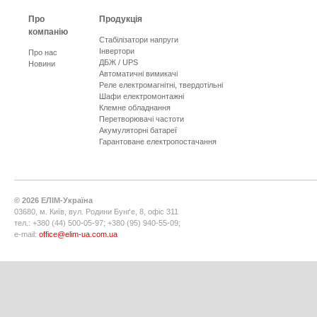
Про
Продукція
компанію
Стабілізатори напруги
Інвертори
Про нас
ДБЖ / UPS
Новини
Автоматичні вимикачі
Реле електромагнітні, твердотільні
Шафи електромонтажні
Клемне обладнання
Перетворювачі частоти
Акумуляторні батареї
Гарантоване електропостачання
©
2026
ЕЛІМ-Україна
03680, м. Київ, вул. Родини Бунґе, 8, офіс 311
тел.: +380 (44) 500-05-97; +380 (95) 940-55-09;
e-mail:
office@elim-ua.com.ua