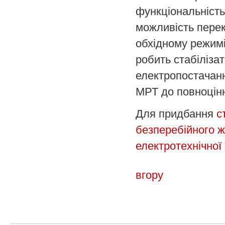
функціональність
можливість пере
обхідному режимі
робить стабіліза
електропостачанн
МРТ до повноцінн
Для придбання
с
безперебійного 
електротехнічної 
вгору