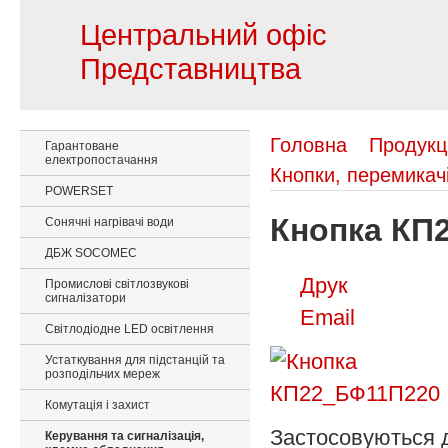
Центральний офіс
Представництва
Головна
Продукц
Гарантоване
електропостачання
Кнопки, перемикачі
POWERSET
Кнопка КП
Сонячні нагрівачі води
ДБЖ SOCOMEC
Друк
Промислові світлозвукові
сигналізатори
Email
Світлодіодне LED освітлення
Устаткування для підстанцій та
розподільчих мереж
Комутація і захист
Застосовуються д
Керування та сигналізація,