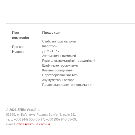
Про
Продукція
компанію
Стабілізатори напруги
Інвертори
Про нас
ДБЖ / UPS
Новини
Автоматичні вимикачі
Реле електромагнітні, твердотільні
Шафи електромонтажні
Клемне обладнання
Перетворювачі частоти
Акумуляторні батареї
Гарантоване електропостачання
©
2026
ЕЛІМ-Україна
03680, м. Київ, вул. Родини Бунґе, 8, офіс 311
тел.: +380 (44) 500-05-97; +380 (95) 940-55-09;
e-mail:
office@elim-ua.com.ua