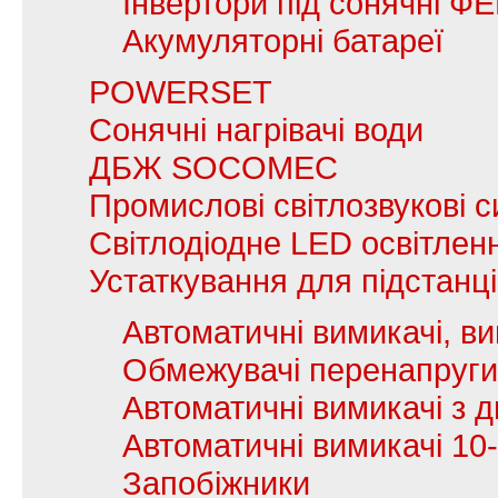
Інвертори під сонячні Ф
Акумуляторні батареї
POWERSET
Сонячні нагрівачі води
ДБЖ SOCOMEC
Промислові світлозвукові с
Світлодіодне LED освітлен
Устаткування для підстанц
Автоматичні вимикачі, в
Обмежувачі перенапруги
Автоматичні вимикачі з
Автоматичні вимикачі 10
Запобіжники