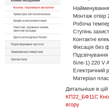
клемне обладнання
Найменуванн
Кнопки, перемикачі механічні
Арматура світлосигнальна
Монтаж
отвір
Шафи електромонтажні
Робоча темпе
Гвинтові, пружинні клеми,
Ступінь захис
гвинтові колодки
Щити розподільні Noark
Контактні еле
Перетворювачі частоти
Фіксація
без ф
Зварювальні інвертори
Підсвічування
Запчастини
біле-1) 220 V 
Електричний 
Матеріал
плас
Детальніше в цій 
КП22_БФ11С
Кно
вгору