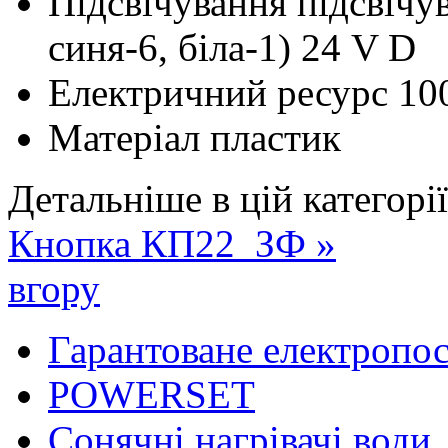
Підсвічування
підсвічу
синя-6, біла-1) 24 V D
Електричний ресурс
10
Матеріал
пластик
Детальніше в цій категорії
Кнопка КП22_ЗФ »
вгору
Гарантоване електропо
POWERSET
Сонячні нагрівачі води