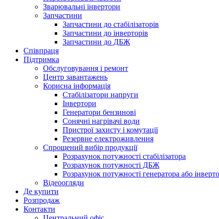
Зварювальні інвертори
Запчастини
Запчастини до стабілізаторів
Запчастини до інверторів
Запчастини до ДБЖ
Співпраця
Підтримка
Обслуговування і ремонт
Центр завантажень
Корисна інформація
Стабілізатори напруги
Інвертори
Генератори бензинові
Сонячні нагрівачі води
Пристрої захисту і комутації
Резервне електроживлення
Спрощений вибір продукції
Розрахунок потужності стабілізатора
Розрахунок потужності ДБЖ
Розрахунок потужності генератора або інверт
Відеоогляди
Де купити
Розпродаж
Контакти
Центральний офіс