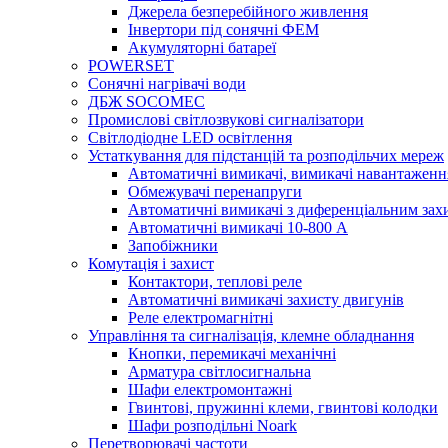
Джерела безперебійного живлення
Інвертори під сонячні ФЕМ
Акумуляторні батареї
POWERSET
Сонячні нагрівачі води
ДБЖ SOCOMEC
Промислові світлозвукові сигналізатори
Світлодіодне LED освітлення
Устаткування для підстанцій та розподільчих мереж
Автоматичні вимикачі, вимикачі навантаженн
Обмежувачі перенапруги
Автоматичні вимикачі з диференціальним зах
Автоматичні вимикачі 10-800 А
Запобіжники
Комутація і захист
Контактори, теплові реле
Автоматичні вимикачі захисту двигунів
Реле електромагнітні
Управління та сигналізація, клемне обладнання
Кнопки, перемикачі механічні
Арматура світлосигнальна
Шафи електромонтажні
Гвинтові, пружинні клеми, гвинтові колодки
Шафи розподільні Noark
Перетворювачі частоти