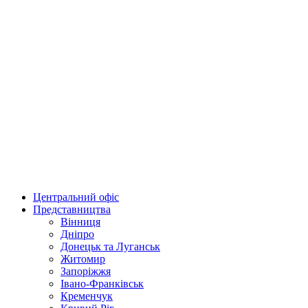
Центральний офіс
Представництва
Вінниця
Дніпро
Донецьк та Луганськ
Житомир
Запоріжжя
Івано-Франківськ
Кременчук