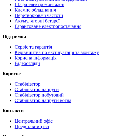
Шафи електромонтажні
Клемне обладнання
Перетворювачі частоти
Акумуляторні батареї
Гарантоване електропостачання
Підтримка
Сервіс та гарантія
Керівництва по експлуатації та монтажу
Корисна інформація
Відеоогляди
Корисне
Стабілізатор
Стабілізатор напруги
Стабілізатор побутовий
Стабілізатор напруги котла
Контакти
Центральний офіс
Представництва