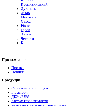
Кривий Ріг
Кропивницький
Луганськ
Львів
Миколаїв
Одеса
Рівне
Суми
Харків
Черкаси
Кишинів
Про компанію
Про нас
Новини
Продукція
Стабілізатори напруги
Інвертори
ДБЖ / UPS
Автоматичні вимикачі
Реле електромагнітні, твердотільні