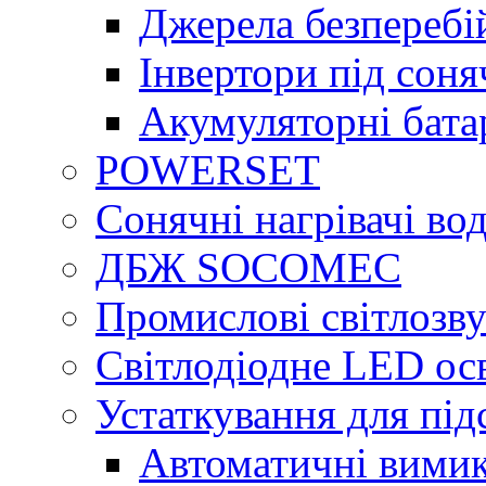
Джерела безперебі
Інвертори під сон
Акумуляторні бата
POWERSET
Сонячні нагрівачі во
ДБЖ SOCOMEC
Промислові світлозву
Світлодіодне LED ос
Устаткування для під
Автоматичні вимик